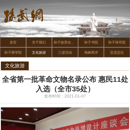
首页
关于我们
孙子故里在惠民
孙子书院
孙子研究院
孙子商学院
文化旅游
三进活动
海峡两岸
交流交往
文化旅游
全省第一批革命文物名录公布 惠民11处
入选（全市35处）
发布时间：2021-01-07