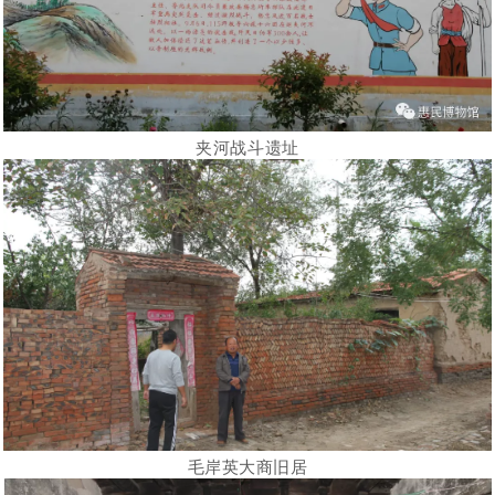
夹河战斗遗址
毛岸英大商旧居