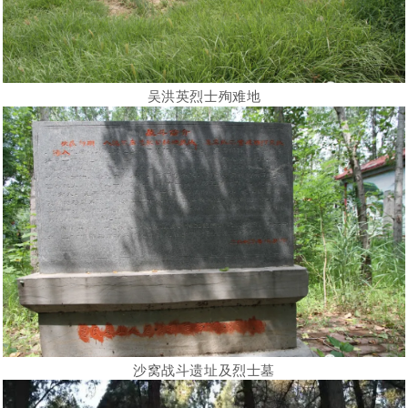
吴洪英烈士殉难地
沙窝战斗遗址及烈士墓