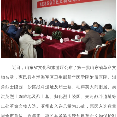
近日，山东省文化和旅游厅公布了第一批山东省革命文
物名录，惠民县有渤海军区卫生部新华医学院附属医院、淄
角烈士陵园、沙窝战斗遗址及烈士墓、毛岸英大商旧居、吴
洪英烈士殉难地及烈士墓、归化烈士陵园、夹河战斗遗址等
11处革命文物入选。滨州市入选总量为35处，惠民入选数量
居全市首位。近年来，惠民县紧紧围绕创建革命文物保护利