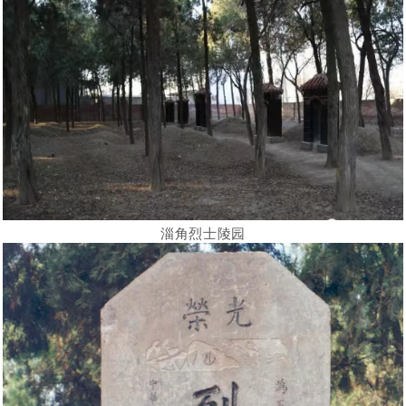
淄角烈士陵园