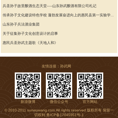
兵圣孙子故里酿酒生态天堂----山东孙武酿酒有限公司札记
传承孙子文化建设特色学校 蓬勃发展奋进向上的惠民县第一实验学...
山东孙子兵法酒业集团
关于征集孙子文化创意设计的启事
惠民兵圣孙武主题歌《天地人和》
友情连接：
孙武网
新浪微博
微信公众号
官方网站
© 2010-2011 sunwuwang.com All rights reserved
版权所有 保留一
切权利
鲁ICP备17045951号-1